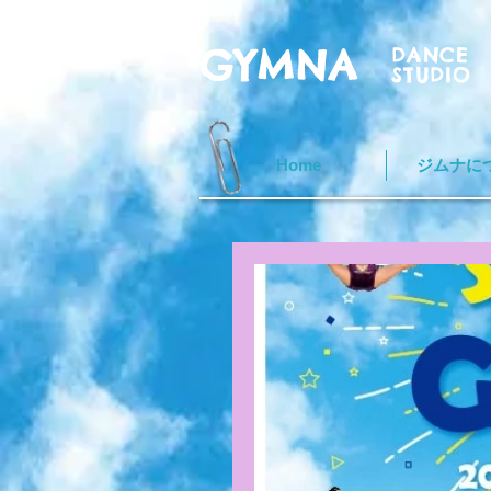
GYMNA
DANCE
STUDIO
Home
ジムナに