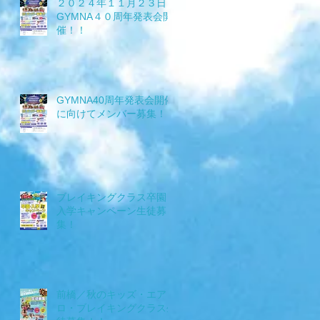
２０２４年１１月２３日
GYMNA４０周年発表会開
催！！
GYMNA40周年発表会開催
に向けてメンバー募集！！
ブレイキングクラス卒園・
入学キャンペーン生徒募
集！
前橋／秋のキッズ・エア
ロ・ブレイキングクラス生