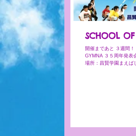
SCHOOL OF
開催まであと ３週間！ GY
GYMNA ３５周年発表会＊ 「SCHOOL OF GYMNA」 令和元年８月１
場所：昌賢学園まえばしホ