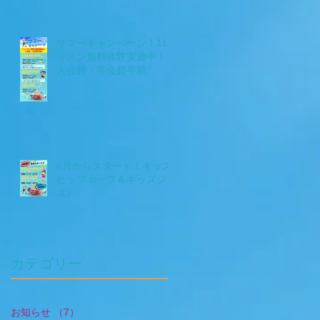
サマーキャンペーン！1レ
ッスン無料体験実施中！＋
入会費・年会費半額
6月からスタート！キッズ
ヒップホップ＆キッズジャ
ズ♪
​カテゴリー
お知らせ
（7）
7件の記事