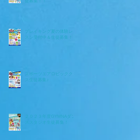
徒募集！！
ン
ま
て
ブレイキング夏の体験レッ
スン受付中＆生徒募集！！
スポーツエアロビッククラ
ス生徒募集♪
２０２３年度GYMNAダン
ススタジオ生徒募集！