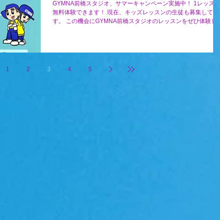
GYMNA前橋スタジオ、サマーキャンペーン実施中！ 1レッス
無料体験できます！ 現在、キッズレッスンの生徒も募集してい
す。 この機会にGYMNA前橋スタジオのレッスンをぜひ体験し
ください(^^)♪
1
2
3
4
5