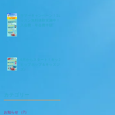
サマーキャンペーン！1レ
ッスン無料体験実施中！＋
入会費・年会費半額
6月からスタート！キッズ
ヒップホップ＆キッズジャ
ズ♪
​カテゴリー
お知らせ
（7）
7件の記事