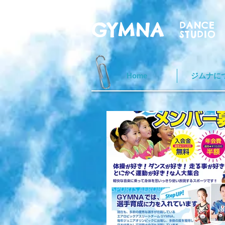
GYMNA
DANCE
STUDIO
Home
ジムナに