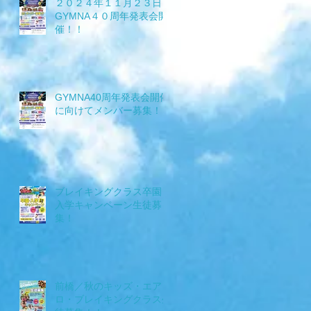
２０２４年１１月２３日
GYMNA４０周年発表会開
催！！
タ
GYMNA40周年発表会開催
に向けてメンバー募集！！
ブレイキングクラス卒園・
入学キャンペーン生徒募
集！
ン
会
前橋／秋のキッズ・エア
ロ・ブレイキングクラス生