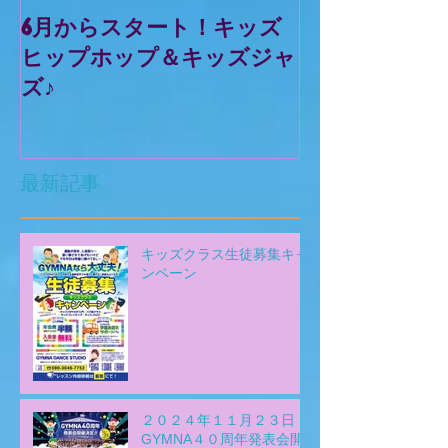
6月からスタート！キッズ
GYMNA前橋
ヒップホップ＆キッズジャ
youtubeチ
ズ♪
ました！
最新記事
キッズクラス生徒募集キャ
ンペーン
２０２４年１１月２３日
GYMNA４０周年発表会開