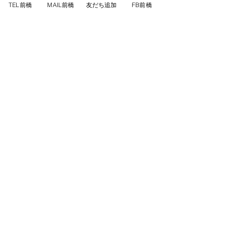
TEL前橋
MAIL前橋
友だち追加
FB前橋
２０２３年度GYMNAダン
ススタジオ生徒募集！
サマーキャンペーン！1レ
ッスン無料体験実施中！＋
入会費・年会費半額